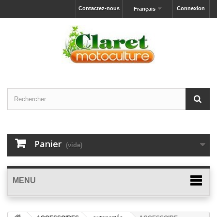
Contactez-nous
Connexion
Français
Panier
(vide)
MENU