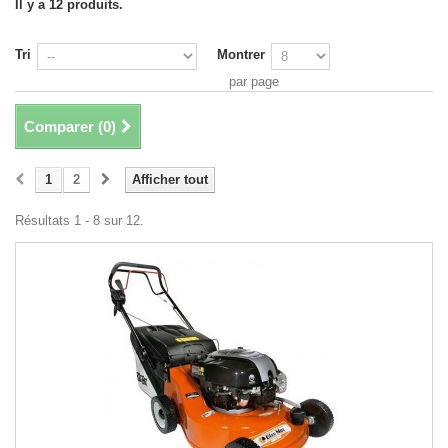
Il y a 12 produits.
Tri
Montrer
par page
Comparer (
0
)
1
2
Afficher tout
Résultats 1 - 8 sur 12.