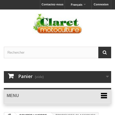
Contactez-nous
Connexion
Français
Panier
(vide)
MENU