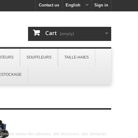
Contact us
English
Sign in
Cart
(empty)
ATEURS
SOUFFLEURS
TAILLE-HAIES
ESTOCKAGE
illimètre autour des arbustes, des buisssons, des obstacles