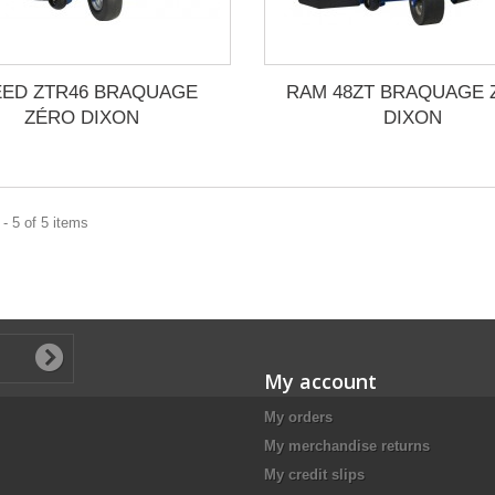
EED ZTR46 BRAQUAGE
RAM 48ZT BRAQUAGE 
ZÉRO DIXON
DIXON
- 5 of 5 items
My account
My orders
My merchandise returns
My credit slips