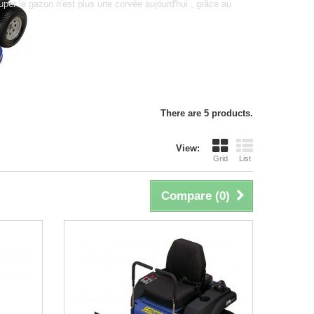
er le gazon n'est plus une corvée aujourd'hui , grâce au
There are 5 products.
View:
Grid
List
Compare (
0
)