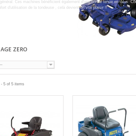
général. Ces machines bénéficient également d'une bonne tenue en talus. Coup
fort d'utilisation de la tondeuse , celà devient un vrai plaisir !!
AGE ZERO
--
- 5 of 5 items