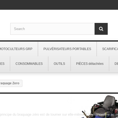
MOTOCULTEURS GRP
PULVÉRISATEURS PORTABLES
SCARIFIC
RES
CONSOMMABLES
OUTILS
PIÈCES détachées
D
aquage Zero
Braquage Zero
principe du braquage zéro est de tourner sur elle-même. Elle manoeuvre au m