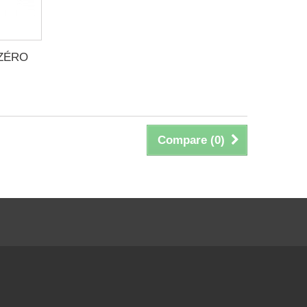
ZÉRO
Compare (
0
)