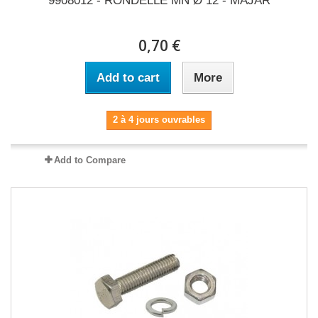
9908012 - RONDELLE MN Ø 12 - MAJAR
0,70 €
Add to cart
More
2 à 4 jours ouvrables
Add to Compare