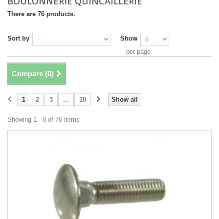
BOULONNERIE QUINCAILLERIE
There are 76 products.
Sort by
Show
per page
Compare (
0
)
1
2
3
...
10
Show all
Showing 1 - 8 of 76 items