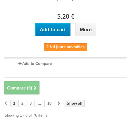
5,20 €
Add to cart
More
2 à 4 jours ouvrables
Add to Compare
Compare (
0
)
1
2
3
...
10
Show all
Showing 1 - 8 of 76 items