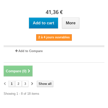
41,36 €
Add to cart
More
2 à 4 jours ouvrables
Add to Compare
Compare (
0
)
1
2
3
Show all
Showing 1 - 8 of 18 items