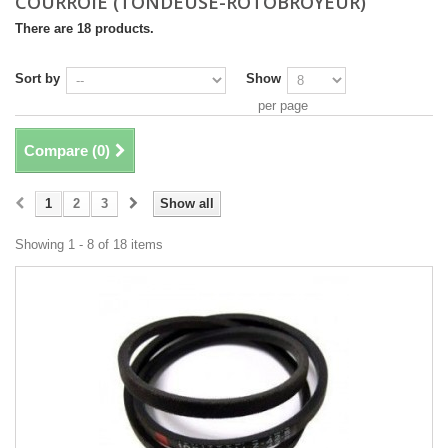
COURROIE (TONDEUSE-ROTOBROYEUR)
There are 18 products.
Sort by
Show
per page
Compare (
0
)
1
2
3
Show all
Showing 1 - 8 of 18 items