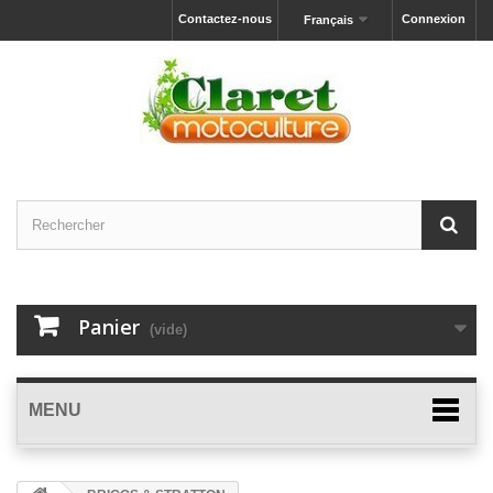
Contactez-nous
Connexion
Français
Panier
(vide)
MENU