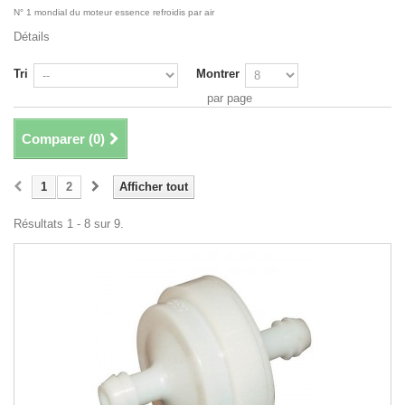
N° 1 mondial du moteur essence refroidis par air
Détails
Tri
Montrer
par page
Comparer (
0
)
1
2
Afficher tout
Résultats 1 - 8 sur 9.